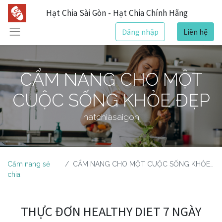
Hạt Chia Sài Gòn - Hạt Chia Chính Hãng
Đăng nhập
Liên hệ
CẨM NANG CHO MỘT
CUỘC SỐNG KHỎE ĐẸP
hatchiasaigon
Cẩm nang sẻ
CẨM NANG CHO MỘT CUỘC SỐNG KHỎE ĐẸP
chia
THỰC ĐƠN HEALTHY DIET 7 NGÀY