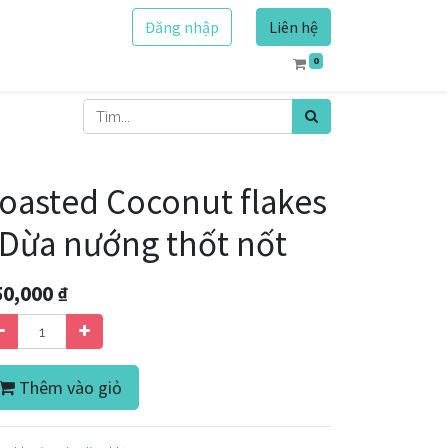
Đăng nhập
Liên hệ
0
oasted Coconut flakes
 Dừa nướng thốt nốt
50,000
₫
Thêm vào giỏ