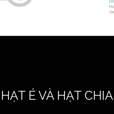
Đi
Ho
Gi
HẠT É VÀ HẠT CHIA